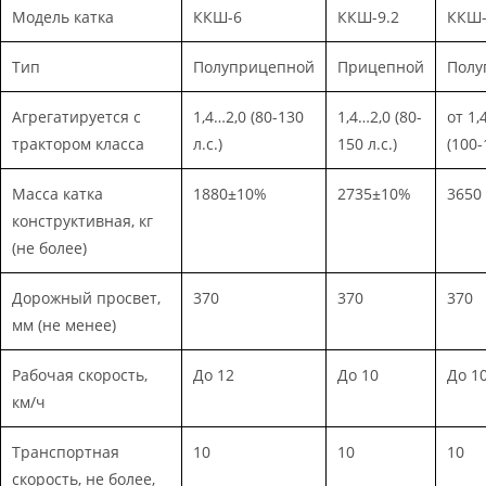
Модель катка
ККШ-6
ККШ-9.2
ККШ-
Тип
Полуприцепной
Прицепной
Полу
Агрегатируется с
1,4…2,0 (80-130
1,4…2,0 (80-
от 1,
трактором класса
л.с.)
150 л.с.)
(100-
Масса катка
1880±10%
2735±10%
3650
конструктивная, кг
(не более)
Дорожный просвет,
370
370
370
мм (не менее)
Рабочая скорость,
До 12
До 10
До 1
км/ч
Транспортная
10
10
10
скорость, не более,