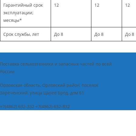
Гарантийный срок
12
12
12
эксплуатации;
месяцы*
Срок службы, лет
До 8
До 8
До 8
Поставка сельхозтехники и запасных частей по всей
России
Орловская область, Орловский район, поселок
Зареченский, улица Царев Брод, дом 61
+7(4862) 632-332 +7(4862) 632-832