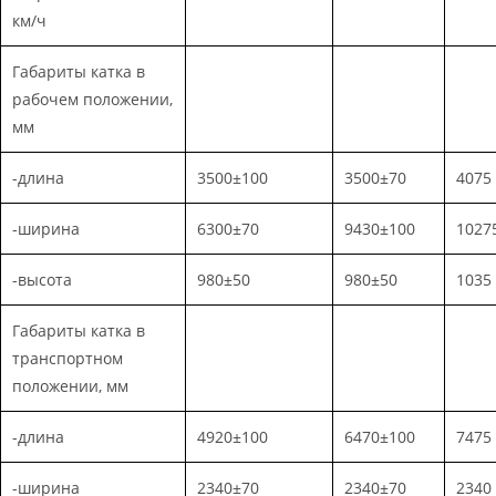
км/ч
Габариты катка в
рабочем положении,
мм
-длина
3500±100
3500±70
4075
-ширина
6300±70
9430±100
1027
-высота
980±50
980±50
1035
Габариты катка в
транспортном
положении, мм
-длина
4920±100
6470±100
7475
-ширина
2340±70
2340±70
2340