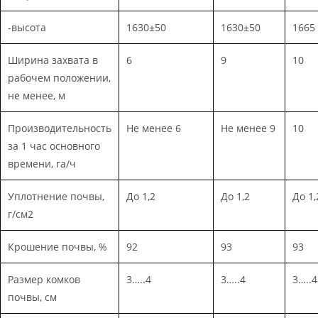
-высота
1630±50
1630±50
1665
Ширина захвата в
6
9
10
рабочем положении,
не менее, м
Производительность
Не менее 6
Не менее 9
10
за 1 час основного
времени, га/ч
Уплотнение почвы,
До 1,2
До 1,2
До 1,
г/см2
Крошение почвы, %
92
93
93
Размер комков
3…..4
3…..4
3…..4
почвы, см